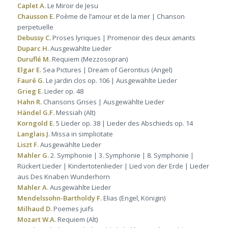
Caplet A.
Le Miroir de Jesu
Chausson E.
Poème de l’amour et de la mer | Chanson
perpetuelle
Debussy C.
Proses lyriques | Promenoir des deux amants
Duparc H.
Ausgewählte Lieder
Duruflé M.
Requiem (Mezzosopran)
Elgar E.
Sea Pictures | Dream of Gerontius (Angel)
Fauré G.
Le jardin clos op. 106 | Ausgewählte Lieder
Grieg E.
Lieder op. 48
Hahn R.
Chansons Grises | Ausgewählte Lieder
Händel G.F.
Messiah (Alt)
Korngold E.
5 Lieder op. 38 | Lieder des Abschieds op. 14
Langlais J.
Missa in simplicitate
Liszt F.
Ausgewählte Lieder
Mahler G.
2. Symphonie | 3. Symphonie | 8. Symphonie |
Rückert Lieder | Kindertotenlieder | Lied von der Erde | Lieder
aus Des Knaben Wunderhorn
Mahler A.
Ausgewählte Lieder
Mendelssohn-Bartholdy F.
Elias (Engel, Königin)
Milhaud D.
Poemes juifs
Mozart W.A.
Requiem (Alt)