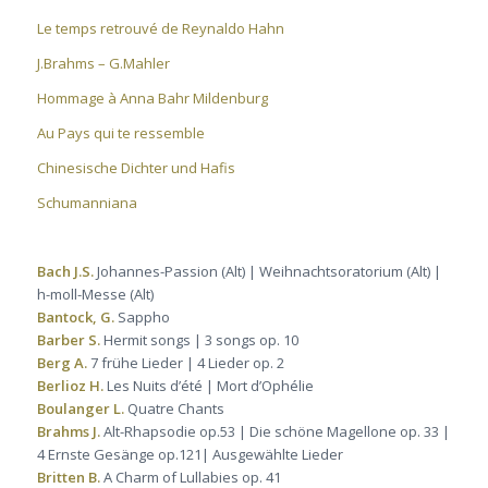
Le temps retrouvé de Reynaldo Hahn
J.Brahms – G.Mahler
Hommage à Anna Bahr Mildenburg
Au Pays qui te ressemble
Chinesische Dichter und Hafis
Schumanniana
Bach J.S.
Johannes-Passion (Alt) | Weihnachtsoratorium (Alt) |
h-moll-Messe (Alt)
Bantock, G.
Sappho
Barber S.
Hermit songs | 3 songs op. 10
Berg A.
7 frühe Lieder | 4 Lieder op. 2
Berlioz H.
Les Nuits d’été | Mort d’Ophélie
Boulanger L.
Quatre Chants
Brahms J.
Alt-Rhapsodie op.53 | Die schöne Magellone op. 33 |
4 Ernste Gesänge op.121| Ausgewählte Lieder
Britten B.
A Charm of Lullabies op. 41