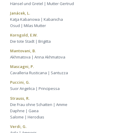
Hänsel und Gretel | Mutter Gertrud
Janácek, L.
Katja Kabanowa | Kabanicha
Osud | Milas Mutter
Korngold, E.W.
Die tote Stadt | Brigitta
Mantovani, B.
Akhmatova | Anna Akhmatova
Mascagni, P.
Cavalleria Rusticana | Santuzza
Puccini, G.
Suor Angelica | Principessa
Strauss, R.
Die Frau ohne Schatten | Amme
Daphne | Gaea
Salome | Herodias
Verdi, G.
Aida | Amneris