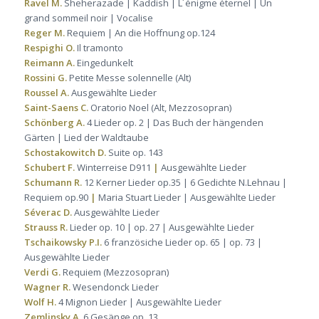
Ravel M.
Sheherazade | Kaddish | L´énigme éternel | Un
grand sommeil noir | Vocalise
Reger M.
Requiem | An die Hoffnung op.124
Respighi O.
Il tramonto
Reimann A.
Eingedunkelt
Rossini G.
Petite Messe solennelle (Alt)
Roussel A.
Ausgewählte Lieder
Saint-Saens C.
Oratorio Noel (Alt, Mezzosopran)
Schönberg A.
4 Lieder op. 2 | Das Buch der hängenden
Gärten | Lied der Waldtaube
Schostakowitch D.
Suite op. 143
Schubert F.
Winterreise D911
|
Ausgewählte Lieder
Schumann R.
12 Kerner Lieder op.35 | 6 Gedichte N.Lehnau |
Requiem op.90
|
Maria Stuart Lieder | Ausgewählte Lieder
Séverac D.
Ausgewählte Lieder
Strauss R.
Lieder op. 10 | op. 27 | Ausgewählte Lieder
Tschaikowsky P.I.
6 französiche Lieder op. 65 | op. 73 |
Ausgewählte Lieder
Verdi G.
Requiem (Mezzosopran)
Wagner R.
Wesendonck Lieder
Wolf H.
4 Mignon Lieder | Ausgewählte Lieder
Zemlinsky A.
6 Gesänge op. 13