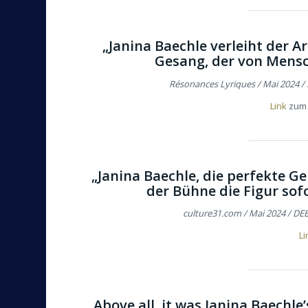
„Janina Baechle verleiht der A
Gesang, der von Mensc
Résonances Lyriques / Mai 2024 /
Link
zum 
„Janina Baechle, die perfekte G
der Bühne die Figur sof
culture31.com / Mai 2024 / DE
Li
„Above all, it was Janina Baech