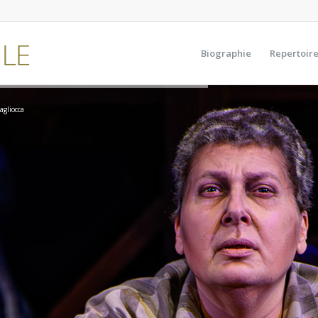
Biographie
Repertoir
agliocca