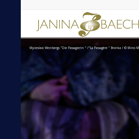
Mycieslaw Weinbergs "Die Passagierin " /"La Passagère " Bronka / © Mirco M