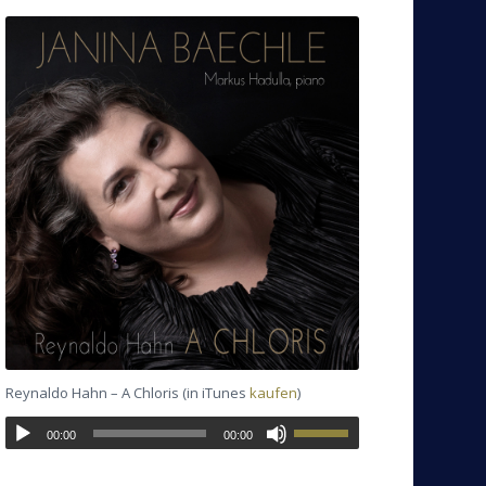
Reynaldo Hahn – A Chloris (in iTunes
kaufen
)
00:00
00:00