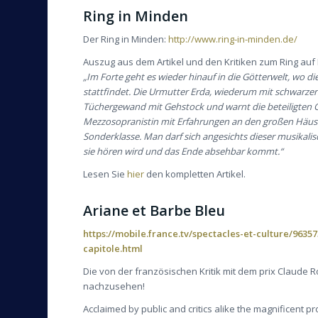
Ring in Minden
Der Ring in Minden:
http://www.ring-in-minden.de/
Auszug aus dem Artikel und den Kritiken zum Ring auf I
„Im Forte geht es wieder hinauf in die Götterwelt, wo di
stattfindet. Die Urmutter Erda, wiederum mit schwarze
Tüchergewand mit Gehstock und warnt die beteiligten
Mezzosopranistin mit Erfahrungen an den großen Häuse
Sonderklasse. Man darf sich angesichts dieser musikali
sie hören wird und das Ende absehbar kommt.“
Lesen Sie
hier
den kompletten Artikel.
Ariane et Barbe Bleu
https://mobile.france.tv/spectacles-et-culture/963
capitole.html
Die von der französischen Kritik mit dem prix Claude 
nachzusehen!
Acclaimed by public and critics alike the magnificent 