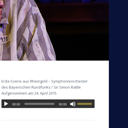
Erda-Szene aus Rheingold – Symphonieorchester
des Bayerischen Rundfunks / Sir Simon Rattle
Aufgenommen am 24. April 2015
00:00
00:00