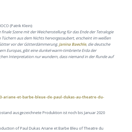
OCO (Patrik Klein):
e finale Szene mit der Weichenstellung für das Ende der Tetralogie
n Tüchern aus dem Nichts hervorgezaubert, erscheint im weißen
 Götter vor der Götterdämmerung.
Janina Baechle
, die deutsche
rn Europas, gibt eine dunkel-warm-timbrierte Erda der
schen Interpretation nur wundern, dass niemand in der Runde auf
573-ariane-et-barbe-bleue-de-paul-dukas-au-theatre-du-
Rostand ausgezeichnete Produktion ist noch bis Januar 2020
production of Paul Dukas Ariane et Barbe Bleu of Theatre du