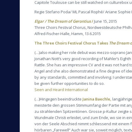
Capitole Toulouse can be still watched on culturebox un
Regie Stefano Poda/ ML Pascal Rophé/ Ariane Sophie 
Elgar / The Dream of Gerontius
/
June 15, 2015
Three Choirs Festival Chorus, Nordwestdeutsche Phi
Alfred-Fischer-Halle, Hamm, 13.6.2015
The Three Choirs Festival Chorus Takes
The Dream o
(…)also making her role debut was mezzo-soprano Janin
Jonathan Nott’s very good recording of Mahler’s Eighth 
Rattle. She has an impressive CV and it was not hard to
Angel and she also demonstrated a fine degree of iden
by any standards, committed and involving. I understand
be given further opportunities to do so.
Seen and Heard International
(…)Hingegen beeindruckte
Janina Baechle,
langjährige
meisterte den grossen Stimmumfang der Partie mit an
zu strahlenden Spitzentönen. Grosse p-Kultur zeigte si
Wundmale Christi erleidet, und zum Ende, wo sie in eine
von der Seele Abschied nimmt schliessend mit einem f
hörbaren „Farewell“ Auch war sie, soweit möglich, text