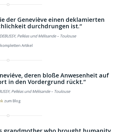
rie der Geneviève einen deklamierten
hlichkeit durchdrungen ist.“
 DEBUSSY, Pelléas und Mélisande – Toulouse
kompletten Artikel
eneviéve, deren bloße Anwesenheit auf
ort in den Vordergrund rückt.“
BUSSY, Pelléas und Mélisande – Toulouse
nk
zum Blog
le’s grandmother who brought humanity