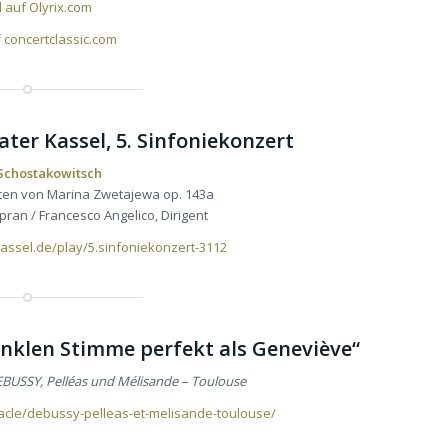
l auf Olyrix.com
f concertclassic.com
ater Kassel, 5. Sinfoniekonzert
 Schostakowitsch
ten von Marina Zwetajewa op. 143a
ran / Francesco Angelico, Dirigent
assel.de/play/5.sinfoniekonzert-3112
dunklen Stimme perfekt als Geneviève“
BUSSY, Pelléas und Mélisande – Toulouse
cle/debussy-pelleas-et-melisande-toulouse/