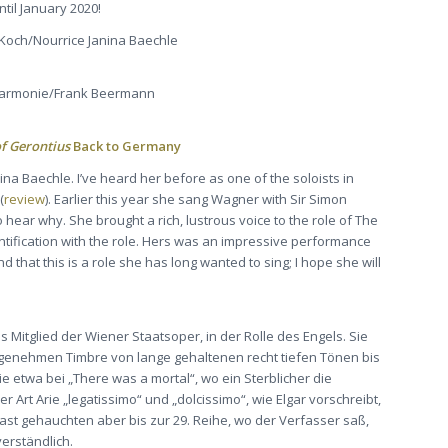
til January 2020!
Koch/Nourrice Janina Baechle
lharmonie/Frank Beermann
f Gerontius
Back to Germany
a Baechle. I’ve heard her before as one of the soloists in
(
review
). Earlier this year she sang Wagner with Sir Simon
 hear why. She brought a rich, lustrous voice to the role of The
tification with the role. Hers was an impressive performance
 that this is a role she has long wanted to sing; I hope she will
s Mitglied der Wiener Staatsoper, in der Rolle des Engels. Sie
genehmen Timbre von lange gehaltenen recht tiefen Tönen bis
e etwa bei „There was a mortal“, wo ein Sterblicher die
r Art Arie „legatissimo“ und „dolcissimo“, wie Elgar vorschreibt,
ast gehauchten aber bis zur 29. Reihe, wo der Verfasser saß,
verständlich.