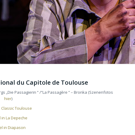
ional du Capitole de Toulouse
s „Die Passagierin “ /“La Passagère “ – Bronka (Szenenfotos
hier
)
in Classic Toulouse
el in La Depeche
kel in Diapason