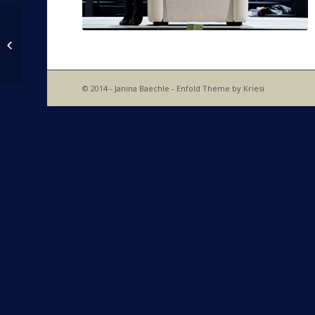
Anton Bruckner –
Symphonie No.9
| Mass No. 3
© 2014 - Janina Baechle -
Enfold Theme by Kriesi